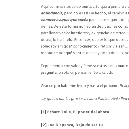
Aquí terminan los cinco puntos. Se que a primera 
abundancia,
pero no es así. De hecho, el camino 
conocer a aquel que sueña
para estar seguros de 
demás. De esta forma no habrán desilusiones como 
para llenar vacíos interiores y exigencias de otros.
desea, lo hará feliz. Entonces, que es lo que dese
soledad? amigos? conocimiento? retos? viajes? … se
reconoce por qué sientes que hay poco de ello, por
Experimenta con valor y firmeza estos cinco puntos
pregunta, o solo un pensamiento o saludo.
Gracias por haberme leído y hasta el próximo
Refle
…y quiero dar las gracias a Laura Paulina Avila Rin
[1] Echart Tolle, El poder del ahora
[2] Joe Dispenza, Deja de ser tu