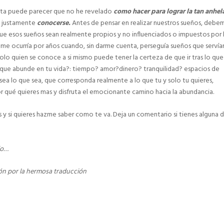
vista puede parecer que no he revelado
como hacer para lograr la tan anhe
es justamente
conocerse.
Antes de pensar en realizar nuestros sueños, debe
que esos sueños sean realmente propios y no influenciados o impuestos por 
me ocurría por años cuando, sin darme cuenta, perseguía sueños que servía
 Solo quien se conoce a si mismo puede tener la certeza de que ir tras lo que
as que abunde en tu vida?: tiempo? amor?dinero? tranquilidad? espacios de
a lo que sea, que corresponda realmente a lo que tu y solo tu quieres,
 qué quieres mas y disfruta el emocionante camino hacia la abundancia.
 y si quieres hazme saber como te va. Deja un comentario si tienes alguna 
jo…
cón por la hermosa traducción