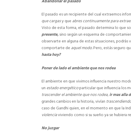
Abandonar el pasado
El pasado es un recipiente del cual extraemos info
que cargas
y que
abres continuamente para extrae
Visto de esta forma, el pasado determina lo que 
presente,
sino según un esquema de comportamient
observarte en alguna de estas situaciones, podràs 
comportarte de
aquel modo.
Pero, estás seguro q
hasta hoy?
Poner de lado el ambiente que nos rodea
El ambiente en que vivimos influencia nuestro modo
un
estado energético
particular que influencia los 
trascender el ambiente que nos rodea,
ir mas alla 
grandes cambios en la historia, vivían
trascendiendo
caso de Gandhi quien, en el momento en que la India
violencia
viviendo como si su sueño ya se hubiera r
No juzgar