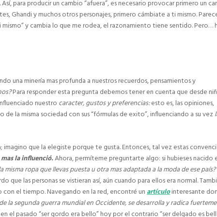
.
Así, para producir un cambio “afuera”, es necesario provocar primero un c
ates, Ghandi y muchos otros personajes, primero cámbiate a ti mismo. Parece
i mismo” y cambia lo que me rodea, el razonamiento tiene sentido. Pero… 
do una minería mas profunda a nuestros recuerdos, pensamientos y
nos?
Para responder esta pregunta debemos tener en cuenta que desde ni
nfluenciado nuestro
caracter, gustos y preferencias:
esto es, las opiniones,
o de la misma sociedad con sus “fórmulas de exito”, influenciando a su vez
 imagino que la elegiste porque te gusta. Entonces, tal vez estas convenc
 mas la influenció.
Ahora, permíteme preguntarte algo: si hubieses nacido e
la misma ropa que llevas puesta u otra mas adaptada a la moda de ese país?
do que las personas se vistieran así, aún cuando para ellos era normal. Tambi
 con el tiempo. Navegando en la red, encontré un
artículo
interesante don
de la segunda guerra mundial en Occidente, se desarrolla y radica fuertem
en el pasado “ser gordo era bello” hoy por el contrario “ser delgado es bell