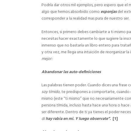
Podría dar otros mil ejemplos, pero espero que el 
algo que hemos absorbido como
esponjas
del exte
corresponder a la realidad mas pura de nuestro ser.
Entonces, si primero debes cambiarte a ti mismo pa
necesitas hacer exactamente lo que sugiere la insc
inmenso que no bastaría un libro entero para tratar
y otra vez, me llega una intuición de reorganizar la
mejor:
Abandonar las auto-definiciones
Las palabras tienen poder. Cuando dices una frase
soy tímido,
te predispones a comportarte, cuando e
mismo (este “ti mismo” que no necesariamente co
persona tímida, incluso hasta hace una hora o hac
ser diferente. Dentro de ti ya tienes el poder nece
di
hay rabia en mi. Y luego observate”.
[1]