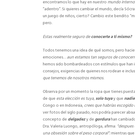
encontramos lo que hay en nuestro
mundo interno
“adentro”. Si quieres cambiar el mundo, decía Sócr
un juego de niños, cierto? Cambio este bendito “m
pero.
Estas realmente seguro de
conocerte a
ti mismo?
Todos tenemos una idea de qué somos, pero hacien
emociones…
aun estamos tan seguros de conocer
hemos sido bombardeados con estímulos que han i
consejos, exigencias de quienes nos rodean e inclus
que tenemos de nosotros mismos.
Observa por un momento la ropa que tienes puesta;
de que
esta elección es tuya,
solo tuya
y que
nadie
Congo o en Indonesia,
crees que habrías escogido 
ver fotos del siglo pasado, nos podría parecer absur
concepto de
delgadez
y de
gordura
han cambiado
Dra. Valeria Luongo, antropóloga, afirma:
“despues 
una obsesión sobre el peso corporal”:
mientras que 