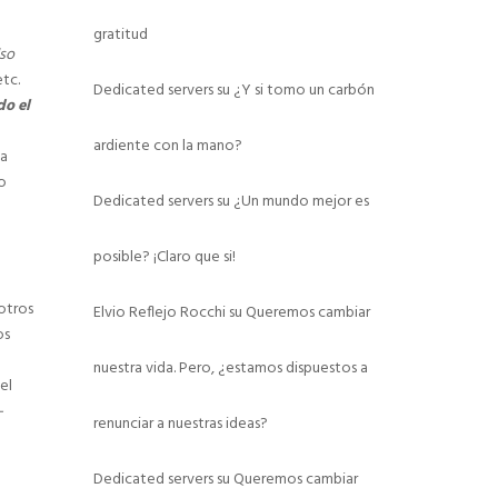
gratitud
so
etc.
Dedicated servers
su
¿Y si tomo un carbón
do el
ardiente con la mano?
a
o
Dedicated servers
su
¿Un mundo mejor es
posible? ¡Claro que si!
otros
Elvio Reflejo Rocchi
su
Queremos cambiar
os
nuestra vida. Pero, ¿estamos dispuestos a
el
-
renunciar a nuestras ideas?
Dedicated servers
su
Queremos cambiar