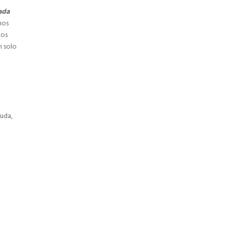
lada
mos
los
n solo
duda,