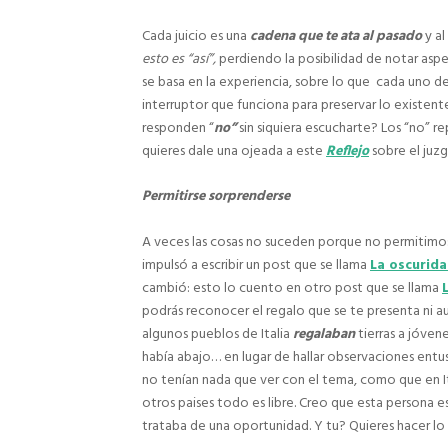
Cada juicio es una
cadena que te ata al pasado
y al
esto es “así”,
perdiendo la posibilidad de notar asp
se basa en la experiencia, sobre lo que
cada uno de
interruptor que funciona para preservar lo existente
responden “
no”
sin siquiera escucharte? Los “no”
quieres dale una ojeada a este
Reflejo
sobre el juzg
Permitirse sorprenderse
A veces las cosas no suceden porque no permitimos
impulsó a escribir un post que se llama
La oscurid
cambió: esto lo cuento en otro post que se llama
podrás reconocer el regalo que se te presenta ni au
algunos pueblos de Italia
regalaban
tierras a jóven
había abajo… en lugar de hallar observaciones entus
no tenían nada que ver con el tema, como que en Ita
otros paises todo es libre. Creo que esta persona e
trataba de una oportunidad. Y tu? Quieres hacer lo