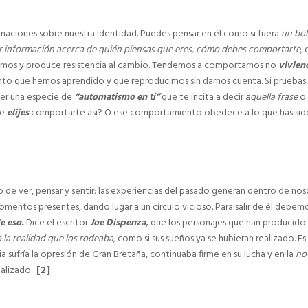
rmaciones sobre nuestra identidad. Puedes pensar en él como si fuera
un bol
r información acerca de quién piensas que eres, cómo debes comportarte,
somos y produce resistencia al cambio. Tendemos a comportarnos no
vivien
o que hemos aprendido y que reproducimos sin darnos cuenta. Si pruebas
ver una especie de
“automatismo en ti”
que te incita a decir
aquella frase
o 
ue
elijes
comportarte asi? O ese comportamiento obedece a lo que has sid
 de ver, pensar y sentir: las experiencias del pasado generan dentro de nos
momentos presentes, dando lugar a un círculo vicioso. Para salir de él debem
de eso.
Dice el escritor
Joe Dispenza,
que los personajes que han producido
 la realidad que los rodeaba,
como si sus sueños ya se hubieran realizado. Es 
 sufría la opresión de Gran Bretaña, continuaba firme en su lucha y en la
no
ealizado.
[2]