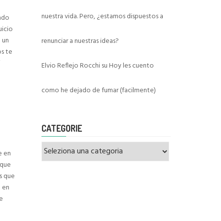
nuestra vida. Pero, ¿estamos dispuestos a
endo
uicio
 un
renunciar a nuestras ideas?
os te
i
Elvio Reflejo Rocchi
su
Hoy les cuento
como he dejado de fumar (facilmente)
CATEGORIE
Categorie
e en
 que
as que
e en
se