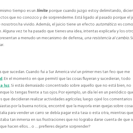
 mismo tiempo es un
límite
: porque cuando juzgo estoy delimitando, dici
ectos que no conozco y de sorprenderme. Está ligado al pasado porque el j
 nosotros ha vivido. Además, el juicio tiene un efecto
automático:
es como
. Alguna vez te ha pasado que tienes una idea, intentas explicarla y los otr
 representan a menudo un mecanismo de defensa,
una resistencia al cambio.
S
ar.
 que sucedan. Cuando fui a Sur America viví un primer mes tan feo que me
ad
. En el momento en que permití que las cosas fluyeran y sucedieran, todo
La luz
. Si estás demasiado concentrado sobre aquello que no está bien, no
nque lo tengas frente a tus ojos. Por ejemplo, un día leí en un periódico qu
es que decidieran realizar actividades agrícolas; luego ojeé los comentarios
iastas por la buena noticia, encontré que la mayoría eran quejas sobre cos
lia para vender un carro se debía pagar esta tasa o esta otra, mientras qu
staba tan inmersa en sus frustraciones que no lograba darse cuenta de que 
 que hacen ellos… o … prefieres dejarte sorprender?