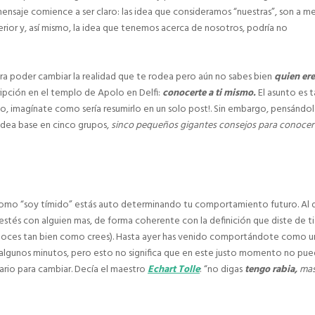
mensaje comience a ser claro: las idea que consideramos “nuestras”, son a 
rior y, así mismo, la idea que tenemos acerca de nosotros, podría no
ra poder cambiar la realidad que te rodea pero aún no sabes bien
quien ere
ripción en el templo de Apolo en Delfi:
conocerte a ti mismo.
El asunto es 
lo, imagínate como sería resumirlo en un solo post!. Sin embargo, pensándo
 idea base en cinco grupos,
sinco pequeños gigantes consejos para conocer
 como “soy tímido” estás auto determinando tu comportamiento futuro. Al 
stés con alguien mas, de forma coherente con la definición que diste de ti
noces tan bien como crees). Hasta ayer has venido comportándote como u
e algunos minutos, pero esto no significa que en este justo momento no pue
sario para cambiar. Decía el maestro
Echart Tolle
:
“no digas
tengo rabia,
mas