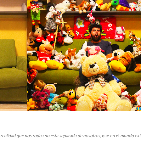
a realidad que nos rodea no esta separada de nosotros,
que en el
mundo ext