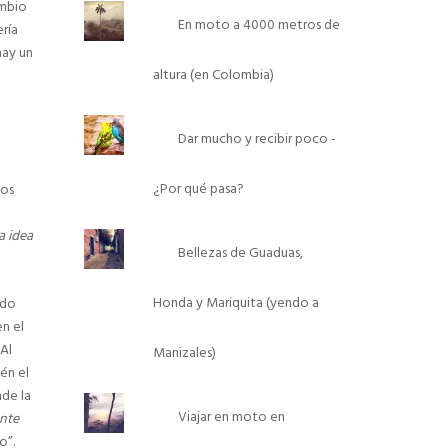
ambio
En moto a 4000 metros de
ría
hay un
altura (en Colombia)
Dar mucho y recibir poco -
¿Por qué pasa?
ños
la idea
Bellezas de Guaduas,
Honda y Mariquita (yendo a
ido
n el
Al
Manizales)
én el
de la
Viajar en moto en
ente
o”.