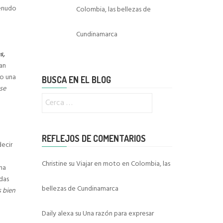
menudo
Colombia, las bellezas de
Cundinamarca
s,
tan
lo una
BUSCA EN EL BLOG
se
Ricerca
per:
REFLEJOS DE COMENTARIOS
decir
Christine
su
Viajar en moto en Colombia, las
na
das
bellezas de Cundinamarca
 bien
Daily alexa
su
Una razón para expresar