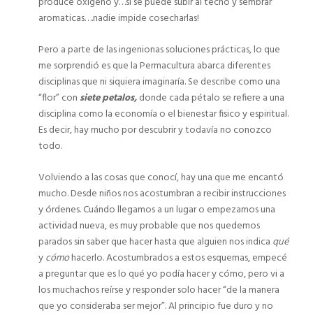
produce oxigeno y…si se puede subir al techo y sembrar
aromaticas….nadie impide cosecharlas!
Pero a parte de las ingenionas soluciones prácticas, lo que
me sorprendió es que la Permacultura abarca diferentes
disciplinas que ni siquiera imaginaría. Se describe como una
“flor” con
siete petalos,
donde cada pétalo se refiere a una
disciplina como la economía o el bienestar fisico y espiritual.
Es decir, hay mucho por descubrir y todavía no conozco
todo.
Volviendo a las cosas que conocí, hay una que me encantó
mucho. Desde niños nos acostumbran a recibir instrucciones
y órdenes. Cuándo llegamos a un lugar o empezamos una
actividad nueva, es muy probable que nos quedemos
parados sin saber que hacer hasta que alguien nos indica
qué
y
cómo
hacerlo. Acostumbrados a estos esquemas, empecé
a preguntar que es lo qué yo podía hacer y cómo, pero vi a
los muchachos reírse y responder solo hacer “de la manera
que yo consideraba ser mejor”. Al principio fue duro y no