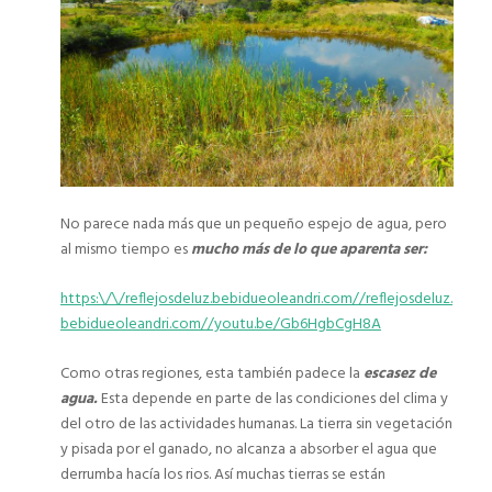
No parece nada más que un pequeño espejo de agua, pero
al mismo tiempo es
mucho más de lo que aparenta ser:
https:\/\/reflejosdeluz.bebidueoleandri.com//reflejosdeluz.
bebidueoleandri.com//youtu.be/Gb6HgbCgH8A
Como otras regiones, esta también padece la
escasez de
agua.
Esta depende en parte de las condiciones del clima y
del otro de las actividades humanas. La tierra sin vegetación
y pisada por el ganado, no alcanza a absorber el agua que
derrumba hacía los rios. Así muchas tierras se están