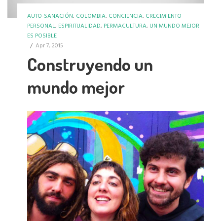
AUTO-SANACIÓN
,
COLOMBIA
,
CONCIENCIA
,
CRECIMIENTO
PERSONAL
,
ESPIRITUALIDAD
,
PERMACULTURA
,
UN MUNDO MEJOR
ES POSIBLE
/
Apr 7, 2015
Construyendo un
mundo mejor