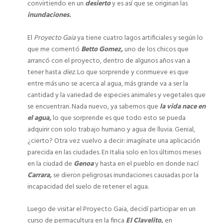
convirtiendo en un
desierto
y es así que se originan las
inundaciones.
El
Proyecto Gaia
ya tiene cuatro lagos artificiales y según lo
que me comentó
Betto Gomez,
uno de los chicos que
arrancó con el proyecto, dentro de algunos años van a
tener hasta
diez.
Lo que sorprende y conmueve es que
entre más uno se acerca al agua, más grande va a ser la
cantidad y la variedad de especies animales y vegetales que
se encuentran. Nada nuevo, ya sabemos que
la vida nace en
el agua,
lo que sorprende es que todo esto se pueda
adquirir con solo trabajo humano y agua de lluvia. Genial,
¿cierto? Otra vez vuelvo a decir: imagínate una aplicación
parecida en las ciudades. En Italia solo en los últimos meses
en la ciudad de
Genoa
y hasta en el pueblo en donde nací
Carrara,
se dieron peligrosas inundaciones causadas por la
incapacidad del suelo de retener el agua.
Luego de visitar el Proyecto Gaia, decidí participar en un
curso de permacultura en la finca
El Clavelito,
en