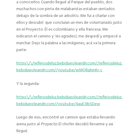
a conocerlos. Cuando llegué al Parque del pueblo, dos
muchachos con pinta de malabaristas estaban sentados
debajo de la sombra de un arbolito. Me fui a charlar con
ellos y descubrí que concluían un mes de voluntariado justo
en el Proyecto. Él es colombiano y ella francesa. Me
indicaron el camino y les agradecí, me despedí y empecé a
marchar. Dejo la palabra a las imágenes, acá va la primera
parte:
https:\/\/reflejosdeluz.bebidueoleandri.com//reflejosdeluz.
bebidueoleandri.com//youtu.be/wMQBahmKr-c
Y la segunda:
https:\/\/reflejosdeluz.bebidueoleandri.com//reflejosdeluz.
bebidueoleandri.com//youtu.be/4auE3IbSDew
Luego de eso, encontré un camion que estaba llevando
arena justo al
Proyecto.
El chofer decidió llevarme y asi
llegué.