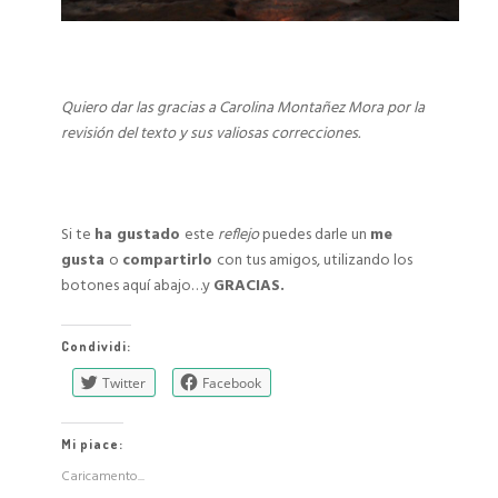
Quiero dar las gracias a Carolina Montañez Mora por la
revisión del texto y sus valiosas correcciones.
Si te
ha gustado
este
reflejo
puedes darle un
me
gusta
o
compartirlo
con tus amigos, utilizando los
botones aquí abajo…y
GRACIAS.
Condividi:
Twitter
Facebook
Mi piace:
Caricamento...