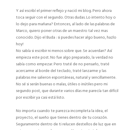
Y así escribí el primer reflejo y nació mi blog. Pero ahora
toca seguir con el segundo. Otras dudas. Lo intento hoy o
lo dejo para mañana? Entonces, al lado de las palabras de
Marco, quiero poner otras de un maestro tal vez mas
conocido. Dijo el Buda : si puedes hacer algo bueno, hazlo
hoy!
No sabía si escribir ni menos sobre que. Se acuerdan? Así
empieza este post. No fue algo preparado, la verdad no
sabía como empezar. Pero traté de no pensarlo, traté
acercarme al borde del teclado, traté lanzarme y las
palabras me salieron espontáneas, natural y sencillamente.
No sé si serán buenas o malas, útiles o inútiles pero mi
segundo post, que durante varios días me parecía tan difícil
por escribir ya casi está listo.
No importa cuando te parezca incompleta la idea, el
proyecto, el sueño que tienes dentro de tu corazón.
Seguramente dentro de ti relucen destellos de luz que en