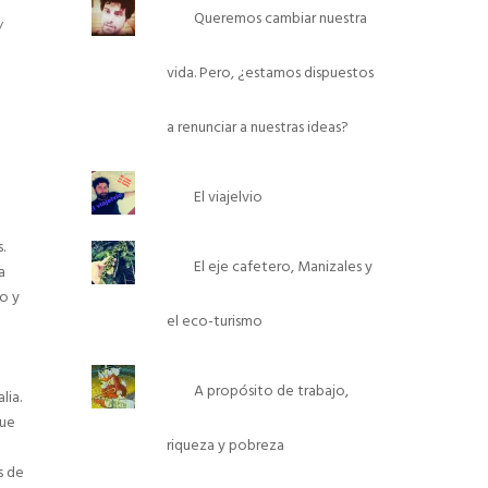
Queremos cambiar nuestra
/
vida. Pero, ¿estamos dispuestos
a renunciar a nuestras ideas?
El viajelvio
.
El eje cafetero, Manizales y
a
o y
el eco-turismo
A propósito de trabajo,
lia.
que
riqueza y pobreza
s de