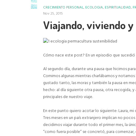
CRECIMIENTO PERSONAL
,
ECOLOGIA
,
ESPIRITUALIDAD
,
F
Nov 25, 2015
Viajando, viviendo 
Cómo nace este post? En un episodio que sucedió a
Al segundo día, durante una pausa que hicimos par
Comimos algunas mientras charlábamos y notamos l
gustado tanto, las moras y también la pausa en medi
hecho: al día siguiente otra pausa, otra recogida, y 
principales de nuestro viaje.
En este punto quiero acotar lo siguiente: Laura, mi
Tres meses en un país extranjero implican no poco
decidimos viajar durante todo el primer mes, la úni
“como fuera posible” se concretó, para comenzar, e