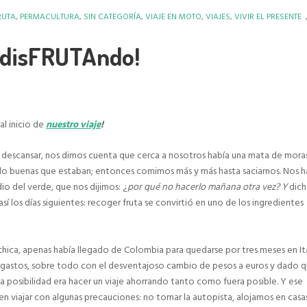
RUTA
,
PERMACULTURA
,
SIN CATEGORÍA
,
VIAJE EN MOTO
,
VIAJES
,
VIVIR EL PRESENTE
y disFRUTAndo!
l inicio de
nuestro viaje
!
a descansar, nos dimos cuenta que cerca a nosotros había una mata de moras
o buenas que estaban; entonces comimos más y más hasta saciarnos. Nos h
o del verde, que nos dijimos: ¿
por qué no hacerlo mañana otra vez? Y
dich
así los días siguientes: recoger fruta se convirtió en uno de los ingredientes
 chica, apenas había llegado de Colombia para quedarse por tres meses en Ita
s gastos, sobre todo con el desventajoso cambio de pesos a euros y dado 
ca posibilidad era hacer un viaje ahorrando tanto como fuera posible. Y ese
n viajar con algunas precauciones: no tomar la autopista, alojarnos en casa