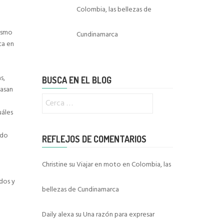
Colombia, las bellezas de
nismo
Cundinamarca
ca en
s,
BUSCA EN EL BLOG
pasan
Ricerca
per:
uáles
ado
REFLEJOS DE COMENTARIOS
Christine
su
Viajar en moto en Colombia, las
idos y
bellezas de Cundinamarca
Daily alexa
su
Una razón para expresar