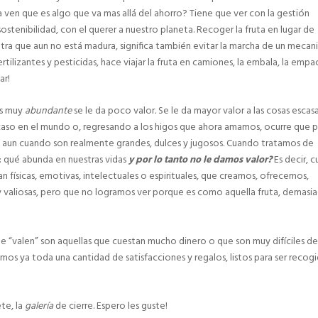
 ven que es algo que va mas allá del ahorro? Tiene que ver con la gestión
sostenibilidad, con el querer a nuestro planeta. Recoger la fruta en lugar de
tra que aun no está madura, significa también evitar la marcha de un meca
rtilizantes y pesticidas, hace viajar la fruta en camiones, la embala, la empa
ar!
es muy
abundante
se le da poco valor
.
Se le da mayor valor a las cosas escasa
aso en el mundo o, regresando a los higos que ahora amamos, ocurre que 
s, aun cuando son realmente grandes, dulces y jugosos. Cuando tratamos de
: qué abunda en nuestras vidas
y por lo tanto no le damos valor?
Es decir, c
 físicas, emotivas, intelectuales o espirituales, que creamos, ofrecemos,
y valiosas, pero que no logramos ver porque es como aquella fruta, demasi
 “valen” son aquellas que cuestan mucho dinero o que son muy difíciles de
mos ya toda una cantidad de satisfacciones y regalos, listos para ser recog
te, la
galería
de cierre. Espero les guste!