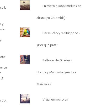
En moto a 4000 metros de
se la
altura (en Colombia)
a y
unto
Dar mucho y recibir poco -
 y
¿Por qué pasa?
 que
Bellezas de Guaduas,
mente
Honda y Mariquita (yendo a
s
os?
Manizales)
Viajar en moto en
argo,
o