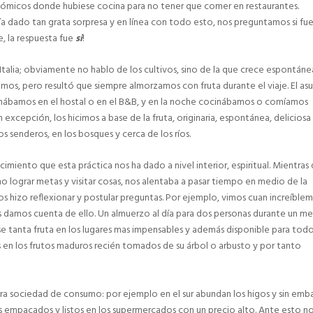
ómicos donde hubiese cocina para no tener que comer en restaurantes.
a dado tan grata sorpresa y en línea con todo esto, nos preguntamos si fue
e, la respuesta fue
si
!
 Italia; obviamente no hablo de los cultivos, sino de la que crece espontáne
amos, pero resultó que siempre almorzamos con fruta durante el viaje. El as
yunábamos en el hostal o en el B&B, y en la noche cocinábamos o comíamos
 excepción, los hicimos a base de la fruta, originaria, espontánea, deliciosa
los senderos, en los bosques y cerca de los ríos.
ecimiento que esta práctica nos ha dado a nivel interior, espiritual. Mientras
mo lograr metas y visitar cosas, nos alentaba a pasar tiempo en medio de la
os hizo reflexionar y postular preguntas. Por ejemplo, vimos cuan increíble
s damos cuenta de ello. Un almuerzo al día para dos personas durante un me
e tanta fruta en los lugares mas impensables y además disponible para tod
 en los frutos maduros recién tomados de su árbol o arbusto y por tanto
a sociedad de consumo: por ejemplo en el sur abundan los higos y sin emb
 empacados y listos en los supermercados con un precio alto. Ante esto n