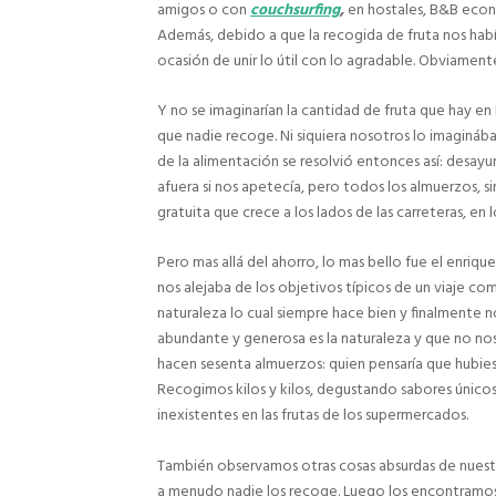
amigos o con
couchsurfing
,
en hostales, B&B econ
Además, debido a que la recogida de fruta nos habí
ocasión de unir lo útil con lo agradable. Obviament
Y no se imaginarían la cantidad de fruta que hay en
que nadie recoge. Ni siquiera nosotros lo imagináb
de la alimentación se resolvió entonces así: desa
afuera si nos apetecía, pero todos los almuerzos, sin
gratuita que crece a los lados de las carreteras, en 
Pero mas allá del ahorro, lo mas bello fue el enriqu
nos alejaba de los objetivos típicos de un viaje co
naturaleza lo cual siempre hace bien y finalmente n
abundante y generosa es la naturaleza y que no no
hacen sesenta almuerzos: quien pensaría que hubies
Recogimos kilos y kilos, degustando sabores únicos
inexistentes en las frutas de los supermercados.
También observamos otras cosas absurdas de nuestr
a menudo nadie los recoge. Luego los encontramos