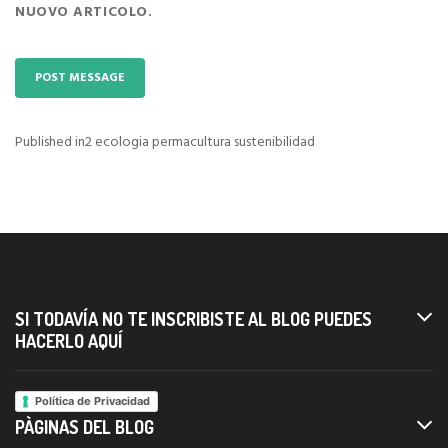
NUOVO ARTICOLO.
Published in
2 ecologia permacultura sustenibilidad
Navigazione
articoli
SI TODAVÍA NO TE INSCRIBISTE AL BLOG PUEDES
HACERLO AQUÍ
Política de Privacidad
PÀGINAS DEL BLOG