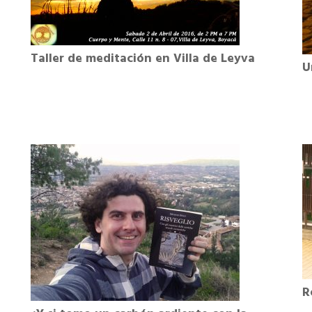
Taller de meditación en Villa de Leyva
U
R