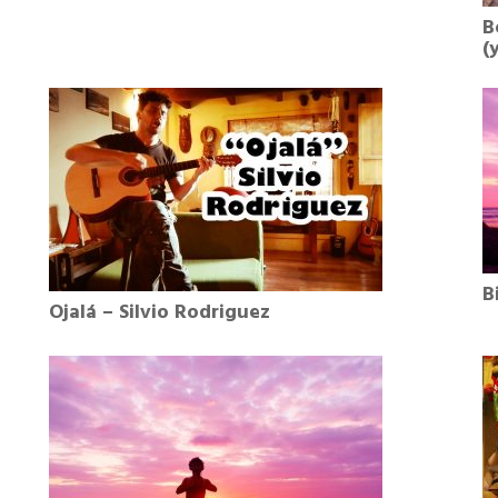
B
(
B
Ojalá – Silvio Rodriguez