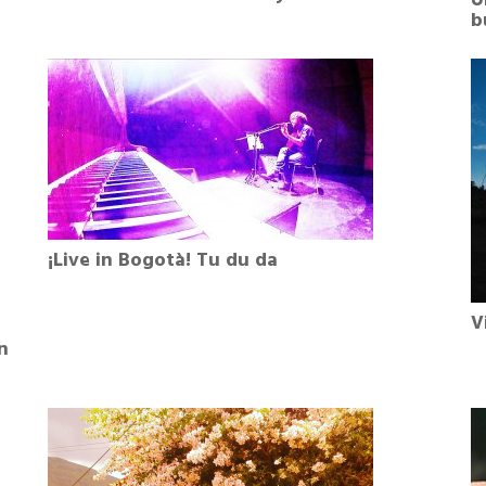
U
b
¡Live in Bogotà! Tu du da
V
n