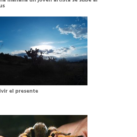
na mañana un joven artista se sube al
us
ivir el presente