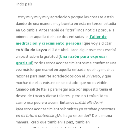
lindo país.
Estoy muy muy muy agradecido porque las cosas se están
dando de una manera muy bonita en esta mi tercer estadía
en Colombia. Antes hablé de “otra” linda noticia porque la
primera es aquella de hace dos entradas, el
Taller de
meditación y crecimiento personal
que voy a dictar
en
Villa de Leyva
el 2 de Abril. Hace algunos meses escribí
un post sobre la gratitud (
Una razón para expresar
gratitud
) todos estos acontecimientos me confirman una
vez más lo que escribí en aquella entrada: que hay muchas
razones para sentirse agradecidos con el universo, y que
muchas de ellas existen en un estado que no es visible.
Cuando salí de Italia para llegar acá por supuesto tenía el
deseo de tocar y dictar talleres…pero no tenía ni idea
como eso pudiera ocurrir. Entonces…
más allá de mi
idea
estos acontecimientos bonitos
ya estaban presentes
en mi futuro potencial. ¿
Me hago entender? De la misma
manera…creo que también la
paz,
también