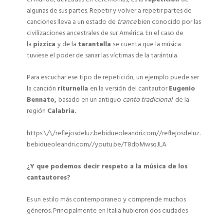
algunas de sus partes. Repetir y volver a repetir partes de
canciones lleva a un estado de
trance
bien conocido por las
civilizaciones ancestrales de sur América. En el caso de
la
pizzica
y de la
tarantella
se cuenta que la música
tuviese el poder de sanar las víctimas de la tarántula.
Para escuchar ese tipo de repetición, un ejemplo puede ser
la canción
riturnella
en la versión del cantautor
Eugenio
Bennato,
basado en un antiguo
canto tradicional
de la
región
Calabria.
https:\/\/reflejosdeluz.bebidueoleandri.com//reflejosdeluz.
bebidueoleandri.com//youtu.be/T8dbMwsqJLA
¿Y que podemos decir respeto a la música de los
cantautores?
Es un estilo más contemporaneo y comprende muchos
géneros. Principalmente en Italia hubieron dos ciudades