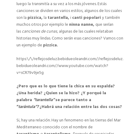
luego la transmitía a su vez a los más jóvenes. Estás
canciones se dividen en varios estilos, algunos de los cuales
son la
pizzica,
la
tarantella,
i
canti popolari
y también
muchos otros por ejemplo le
ninna nanne,
que serían
las
canciones de cunas,
algunas de las cuales relataban
historias muy lindas. Como serán esas canciones? Vamos con
un ejemplo de
pizzica.
https:\/\/reflejosdeluz.bebidueoleandri.com//reflejosdeluz.
bebidueoleandri.com//www.youtube.com/watch?
v=sCR79v9je5g
¿Pero que es lo que tiene la chica en su espalda?
¿Una herida? ¿Quien se la hizo? ¿Y porqué la
palabra
“tarantella”
se parece tanto a
“
tarántula”?
¿Habrá una relación entre las dos cosas?
Si, hay una relación. Hay un fenomeno en las tierras del Mar
Mediterraneo conocido con el nombre de