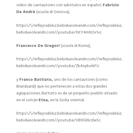
video de cantautores con subtitulos en español.
Fabrizio
De Andrè
(scuola di Genova),
https:\/\/reflejosdeluz.bebidueoleandri.com//reflejosdeluz.
bebidueoleandri.com//youtu.be/XKY4mhOx1vc
Francesco De Gregori
(scuola di Roma),
https:\/\/reflejosdeluz.bebidueoleandri.com//reflejosdeluz.
bebidueoleandri.com//youtu.be/Zk4nybxrkFU
y
Franco Battiato,
uno de los cantautores (como
Branduardi) que no pertenecen a estas dos grandes
agrupaciones. Battiato es de un pequeño pueblo situado
en el volcán
Etna,
en la Sicilia oriental.
https:\/\/reflejosdeluz.bebidueoleandri.com//reflejosdeluz.
bebidueoleandri.com//youtu.be/VB9Gl6cdwSc