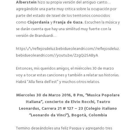
Alberstein
hizo su propia versión del antiguo canto…
agregándole una parte muy critica sobre la ocupación por
parte del estado de Israel de los territorios conocidos
como
Cisjordania
y
Franja de Gaza.
Escuchen la música y
se darán cuenta que hay una similitud muy fuerte con la
versión de Branduardi…
https:\/\/reflejosdeluz.bebidueoleandri.com//reflejosdeluz.
bebidueoleandri.com//youtu.be/ZzgQi2SAByA
Entonces, mis queridos amigos, el miércoles 30 de marzo
voy a tocar estas canciones y también a relatar sus historias.
Habrá “Alla fiera dell’est” y muchos otros relatos.
Miercoles 30 de Marzo 2016, 8 Pm, “Musica Popolare
Italiana”, concierto de Elvio Rocchi, Teatro
Leonardus, Carrera 21 # 127 – 23 (Colegio italiano
“Leonardo da Vinci”), Bogotà, Colombia
Termino deseándoles una feliz Pasqua y agregando tres