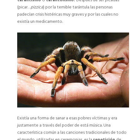
tarantismo
o
tarantolismo.
Después de ser picadas
(picar…
pizzica
) por la temible tarántula las personas
padecían crisis histéricas muy graves y por las cuales no
existía un medicamento.
Existía una forma de sanar a esas pobres víctimas y era
justamente a través del poder de está música. Una
característica común a las canciones tradicionales de todo
el mundo, utilizadas en ceremonias, es la
repetición
de