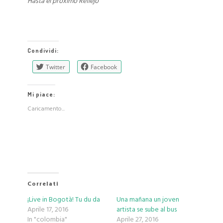
Hasta el próximo Reflejo
Condividi:
Twitter
Facebook
Mi piace:
Caricamento...
Correlati
¡Live in Bogotà! Tu du da
Una mañana un joven
Aprile 17, 2016
artista se sube al bus
In "colombia"
Aprile 27, 2016