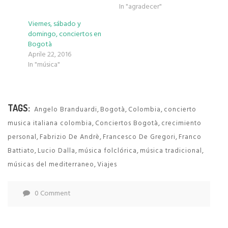
In "agradecer"
Viernes, sábado y
domingo, conciertos en
Bogotà
Aprile 22, 2016
In "música"
TAGS:
,
,
,
Angelo Branduardi
Bogotà
Colombia
concierto
,
,
musica italiana colombia
Conciertos Bogotà
crecimiento
,
,
,
personal
Fabrizio De Andrè
Francesco De Gregori
Franco
,
,
,
,
Battiato
Lucio Dalla
música folclórica
música tradicional
,
músicas del mediterraneo
Viajes
0 Comment