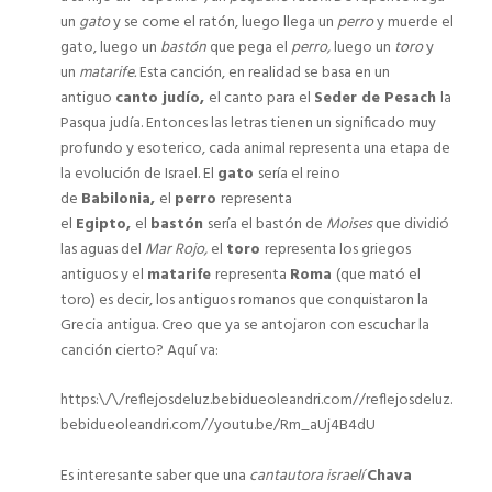
un
gato
y se come el ratón, luego llega un
perro
y muerde el
gato, luego un
bastón
que pega el
perro,
luego un
toro
y
un
matarife.
Esta canción, en realidad se basa en un
antiguo
canto judío,
el canto para el
Seder de Pesach
la
Pasqua judía. Entonces las letras tienen un significado muy
profundo y esoterico, cada animal representa una etapa de
la evolución de Israel. El
gato
sería el reino
de
Babilonia,
el
perro
representa
el
Egipto,
el
bastón
sería el bastón de
Moises
que dividió
las aguas del
Mar Rojo,
el
toro
representa los griegos
antiguos y el
matarife
representa
Roma
(que mató el
toro) es decir, los antiguos romanos que conquistaron la
Grecia antigua. Creo que ya se antojaron con escuchar la
canción cierto? Aquí va:
https:\/\/reflejosdeluz.bebidueoleandri.com//reflejosdeluz.
bebidueoleandri.com//youtu.be/Rm_aUj4B4dU
Es interesante saber que una
cantautora israelí
Chava