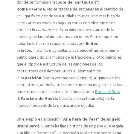
donde se formaron “
scuole dei cantautori”:
Roma
y
Genoa.
No se trataba de
escuelas
en el sentido de
un lugar fisico donde se estudiaba música, sino más bien de
varios artistas reunidos bajo un estilo con elementos en
común. Un
cantautor
sería un músico que es autor de la
música y de las palabras de sus canciones. Casi siempre, en
Italia, las letras eran caracterizadas por
lindos
relatos,
historias muy bellas, y acá encontramos el primer
punto parecido a la música de la tradición. El otro punto es
que el tipo de estructura de las canciones de los
cantautores casi siempre utiliza el elemento de
la
repetición
(ahora veremos un ejemplo). Algunos de los
cantautores, además, utilizaron de manera muy esplicita las
bases rítmicas de la música folclórica (como
Bocca di Rosa
di
Fabrizio de Andrè,
basado en una tarantella) de la
música medieval, de la música arabe o judía.
Un ejemplo es la canción “
Alla fiera dell’est”
de
Angelo
Branduardi.
Cuenta ha linda historia de un papà que regala
a su hijo un “topolino”, un
pequeño ratón.
De repente llega