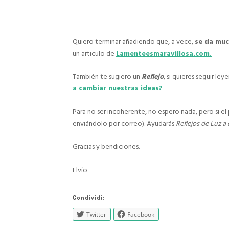
Quiero terminar añadiendo que, a vece,
se da mu
un articulo de
Lamenteesmaravillosa.com
.
También te sugiero un
Reflejo
, si quieres seguir le
a cambiar nuestras ideas?
Para no ser incoherente, no espero nada, pero si e
enviándolo por correo). Ayudarás
Reflejos de Luz a 
Gracias y bendiciones.
Elvio
Condividi:
Twitter
Facebook