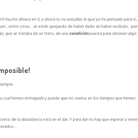
rtí mucho dinero en ti, y ahora tu no estudias lo que yo he pensado para ti.
..
así
….entre otras… se están quejando de haber dado sin haber recibido…pe
, que se trataba de un trato, de una
condición
puesta para obtener algo 
mposible!
siempre.
la cual hemos entregado
y puede que no vuelva
en los tiempos que hemos
creto de la abundancia está en el dar. Y para dar no hay que esperar a tener
sperados…