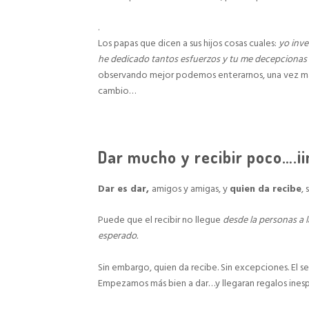
.
Los papas que dicen a sus hijos cosas cuales:
yo inve
he dedicado tantos esfuerzos y tu me decepcionas 
observando mejor podemos enterarnos, una vez más
cambio…
Dar mucho y recibir poco….¡i
Dar es dar,
amigos y amigas, y
quien da recibe
, 
Puede que el recibir no llegue
desde la personas a 
esperado.
Sin embargo, quien da recibe. Sin excepciones. El se
Empezamos más bien a dar…y llegaran regalos ine