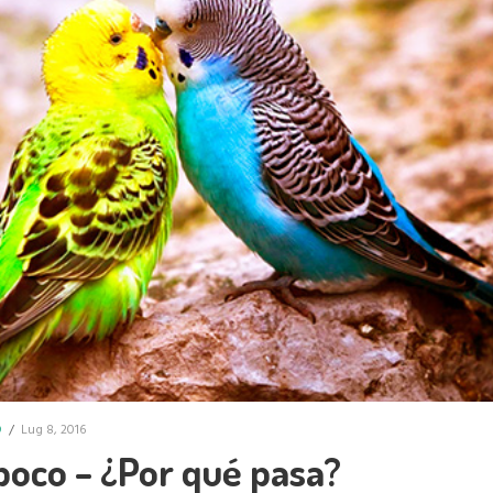
D
/
Lug 8, 2016
poco – ¿Por qué pasa?