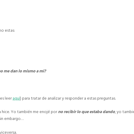
o estas:
no me dan lo mismo a mi?
des leer
aquí
) para tratar de analizar y responder a estas preguntas.
 la hice. Yo también me enojé por
no recibir lo que estaba dando
, yo tamb
sin embargo…
viceversa.