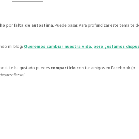
cho
por
falta de autostima
. Puede pasar. Para profundizar este tema te d
yendo mi blog:
Queremos cambiar nuestra vida, pero ¿estamos dispu
l post te ha gustado puedes
compartirlo
con tus amigos en Facebook (o
desarrollarse!