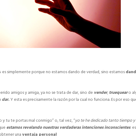
s
es simplemente porque no estamos dando de verdad, sino estamos
dan
erido amigos y amiga, ya no se trata de dar, sino de
vender
,
truequear
o al
n
dar.
Y esta es precisamente la razón por la cual no funciona. Es por eso qu
 y tu te portas mal conmigo” o, tal vez, “
yo te he dedicado tanto tiempo y
 que
estamos revelando nuestras verdaderas intenciones inconscientes
: es
 obtener una
ventaja personal