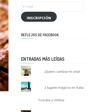
e-
mail
INSCRIPCIÓN
REFLEJOS DE FACEBOOK
ENTRADAS MÁS LEÍDAS
¡Quiero cambiar mi vida!
2 lugares mágicos en Italia:
Toscana y Umbria