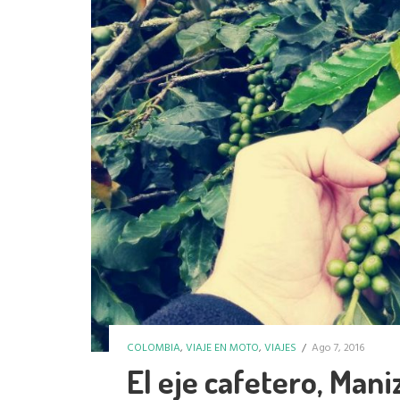
COLOMBIA
,
VIAJE EN MOTO
,
VIAJES
/
Ago 7, 2016
El eje cafetero, Mani