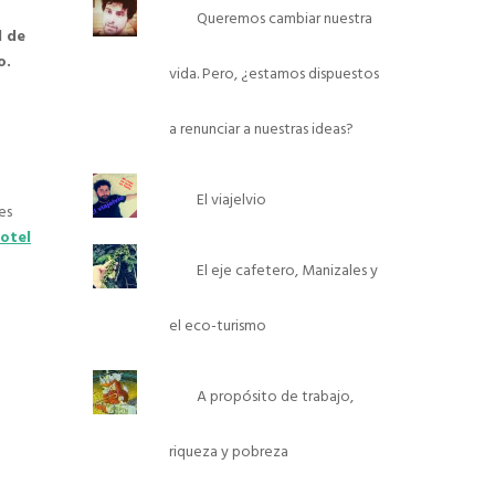
Queremos cambiar nuestra
d de
o.
vida. Pero, ¿estamos dispuestos
a renunciar a nuestras ideas?
El viajelvio
es
otel
El eje cafetero, Manizales y
el eco-turismo
A propósito de trabajo,
riqueza y pobreza