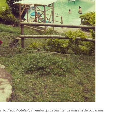
n los “
eco-hoteles
”, sin embargo La Juanita fue más allá de todas mis