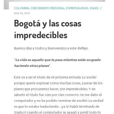
COLOMBIA
,
CRECIMIENTO PERSONAL
,
ESPIRITUALIDAD
,
VIAJES
/
Mar 14, 2015
Bogotá y las cosas
impredecibles
Buenos días a todos y bienvenidos a este
Reflejo
.
“
La vida es aquello que te pasa mientras estás ocupado
haciendo otros planes
”.
Este va a ser el titulo de mi próxima entrada. Lo escribí
porque quería expresar como muchas cosas, a pesar de los
planes que procuramos hacer, son impredecibles. Y sin
saberlo el titulo fue cien por cien correcto. Se me daño el
computador y no he podido terminar de escribir. La verdad
es que lo estaba traduciendo….ya
lo había terminado de
traducir
cuando el computador se apagó y perdí todo lo