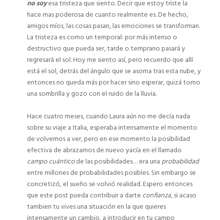
no soy
esa tristeza que siento. Decir que estoy triste la
hace mas poderosa de cuanto realmente es. De hecho,
amigos míos, las cosas pasan, las emociones se transforman.
La tristeza es como un temporal: por más intenso o
destructivo que pueda ser, tarde o temprano pasará y
regresará el sol. Hoy me siento así, pero recuerdo que allí
está el sol, detrás del ángulo que se asoma tras esta nube, y
entonces no queda más por hacer sino esperar, quizá tomo
una sombrilla y gozo con el ruido de la lluvia.
Hace cuatro meses, cuando Laura aún no me decía nada
sobre su viaje a Italia, esperaba intensamente el momento
de volvernos a ver, pero en ese momento la posibilidad
efectiva de abrazarnos de nuevo yacía en el llamado
campo cuántico
de las posibilidades… era una
probabilidad
entre millones de probabilidades posibles. Sin embargo se
concretizó, el sueño se volvió realidad. Espero entonces
que este post pueda contribuir a darte
confianza
, si acaso
tambien tu vives una situación en la que quieres
intensamente un cambio, a introducir en tu campo