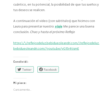
cuántico, en tu potencial, la posibilidad de que tus sueños y
tus deseos se realicen.
A continuación el video (con subtitulos) que hicimos con
Laura para presentar nuestro
viaje
. Me parece una buena
conclusión.
Chao y hasta el próximo Reflejo
https:\/\/reflejosdeluz.bebidueoleandri.com//reflejosdeluz.
bebidueoleandri.com//youtu.be/yG15r4tismE
Condividi:
Twitter
Facebook
Mi piace:
Caricamento...