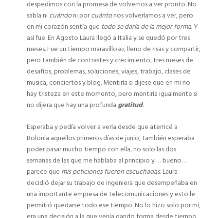
despedimos con la promesa de volvernos a ver pronto. No
sabía ni
cuándo
ni por
cuánto
nos volveríamos a ver, pero
en mi corazón sentía que
todo se daría de la mejor forma.
Y
así fue. En Agosto Laura llegó a Italia y se quedó por tres
meses. Fue un tiempo maravilloso, lleno de risas y compartir,
pero también de contrastes y crecimiento, tres meses de
desafíos, problemas, soluciones, viajes, trabajo, clases de
musica, conciertos y blog. Mentiría si dijese que en mi no
hay tristeza en este momento, pero mentiría igualmente si
no dijera que hay una profunda
gratitud
.
Esperaba y pedía volver a verla desde que aterricé a
Bolonia aquellos primeros días de junio; también esperaba
poder pasar mucho tiempo con ella, no solo las dos
semanas de las que me hablaba al principio y … bueno…
parece que
mis peticiones fueron escuchadas.
Laura
decidió dejar su trabajo de ingeniera que desempeñaba en
una importante empresa de telecomunicaciones y esto le
permitió quedarse todo ese tiempo. No lo hizo solo por mi,
era una decisión a la que venía dando forma desde tiempo