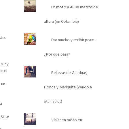
En moto a 4000 metros de
altura (en Colombia)
sto.
Dar mucho y recibir poco -
¿Por qué pasa?
 sur y
ás el
Bellezas de Guaduas,
e un
Honda y Mariquita (yendo a
Manizales)
na
.
Si! se
Viajar en moto en