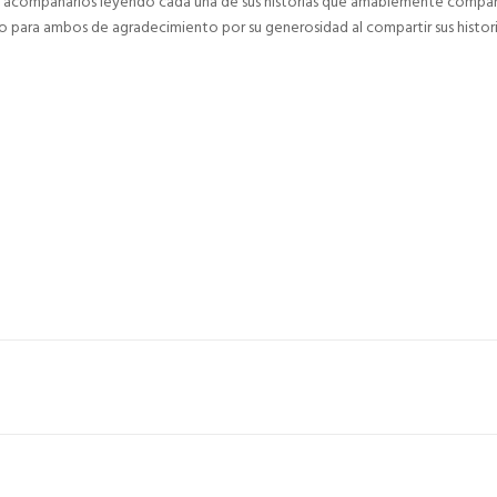
 acompañarlos leyendo cada una de sus historias que amablemente compa
zo para ambos de agradecimiento por su generosidad al compartir sus histori