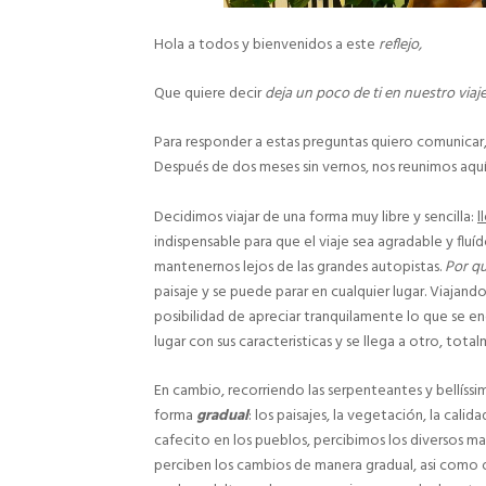
Hola a todos y bienvenidos a este
reflejo,
Que quiere decir
deja un poco de ti en nuestro viaj
Para responder a estas preguntas quiero comunicar,
Después de dos meses sin vernos, nos reunimos aquí, e
Decidimos viajar de una forma muy libre y sencilla:
l
indispensable para que el viaje sea agradable y fluído
mantenernos lejos de las grandes autopistas.
Por qu
paisaje y se puede parar en cualquier lugar. Viajando
posibilidad de apreciar tranquilamente lo que se en
lugar con sus caracteristicas y se llega a otro, tota
En cambio, recorriendo las serpenteantes y bellíssi
forma
gradual
: los paisajes, la vegetación, la calid
cafecito en los pueblos, percibimos los diversos ma
perciben los cambios de manera gradual, asi como o