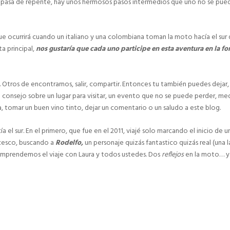
 pasa de repente, hay unos hermosos pasos intermedios que uno no se pue
e ocurrirá cuando un italiano y una colombiana toman la moto hacía el sur 
a principal,
nos gustaría que cada uno participe en esta aventura en la f
 Otros de encontrarnos, salir, compartir. Entonces tu también puedes dejar, 
 consejo sobre un lugar para visitar, un evento que no se puede perder, med
na, tomar un buen vino tinto, dejar un comentario o un saludo a este blog.
 el sur. En el primero, que fue en el 2011, viajé solo marcando el inicio de u
ncesco, buscando a
Rodelfo,
un personaje quizás fantastico quizás real (una l
 emprendemos el viaje con Laura y todos ustedes. Dos
reflejos
en la moto… y