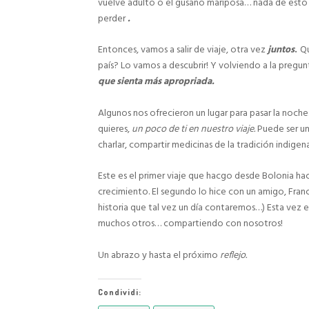
vuelve adulto o el gusano mariposa… nada de esto
perder
.
Entonces, vamos a salir de viaje, otra vez
juntos
.
Qu
país? Lo vamos a descubrir! Y volviendo a la pregunt
que sienta más apropriada.
Algunos nos ofrecieron un lugar para pasar la noche.
quieres,
un poco de ti en nuestro viaje.
Puede ser un
charlar, compartir medicinas de la tradición indige
Este es el primer viaje que hacgo desde Bolonia hacía
crecimiento. El segundo lo hice con un amigo, Fra
historia que tal vez un día contaremos…) Esta vez
muchos otros… compartiendo con nosotros!
Un abrazo y hasta el próximo
reflejo.
Condividi: