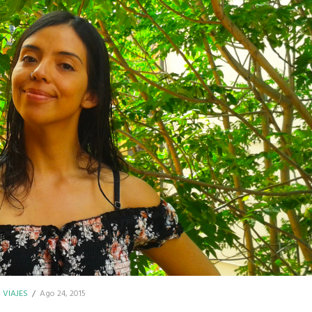
,
VIAJES
/
Ago 24, 2015