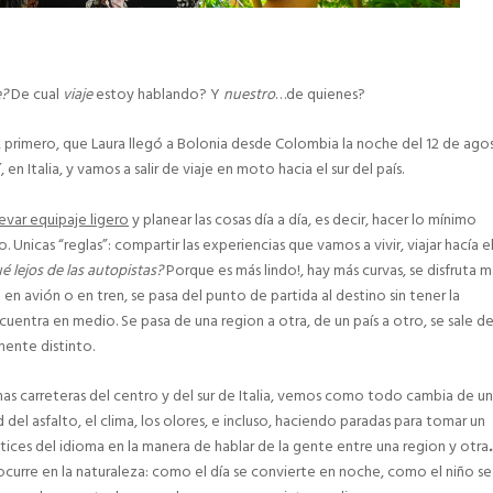
e?
De cual
viaje
estoy hablando? Y
nuestro
…de quienes?
 primero, que Laura llegó a Bolonia desde Colombia la noche del 12 de ago
n Italia, y vamos a salir de viaje en moto hacia el sur del país.
levar equipaje ligero
y planear las cosas día a día, es decir, hacer lo mínimo
. Unicas “reglas”: compartir las experiencias que vamos a vivir, viajar hacía el
é lejos de las autopistas?
Porque es más lindo!, hay más curvas, se disfruta m
 en avión o en tren, se pasa del punto de partida al destino sin tener la
cuentra en medio. Se pasa de una region a otra, de un país a otro, se sale d
lmente distinto.
mas carreteras del centro y del sur de Italia, vemos como todo cambia de u
ad del asfalto, el clima, los olores, e incluso, haciendo paradas para tomar un
tices del idioma en la manera de hablar de la gente entre una region y otra
curre en la naturaleza: como el día se convierte en noche, como el niño se