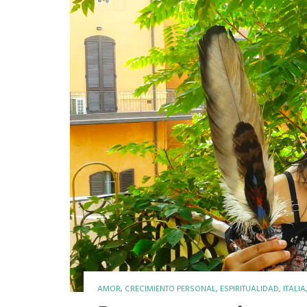
AMOR
,
CRECIMIENTO PERSONAL
,
ESPIRITUALIDAD
,
ITALIA