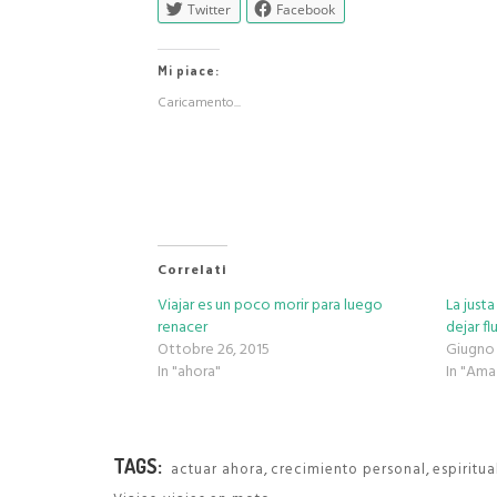
Twitter
Facebook
Mi piace:
Caricamento...
Correlati
Viajar es un poco morir para luego
La just
renacer
dejar flu
Ottobre 26, 2015
Giugno 
In "ahora"
In "Ama
TAGS:
,
,
actuar ahora
crecimiento personal
espiritu