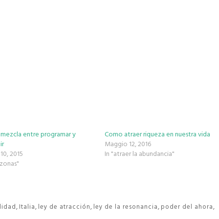
a mezcla entre programar y
Como atraer riqueza en nuestra vida
ir
Maggio 12, 2016
10, 2015
In "atraer la abundancia"
zonas"
,
,
,
,
,
alidad
Italia
ley de atracción
ley de la resonancia
poder del ahora