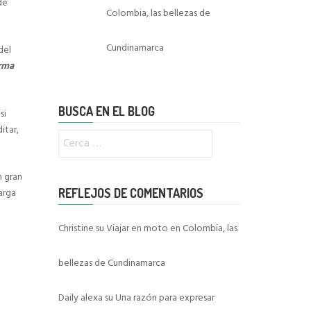
de
Colombia, las bellezas de
Cundinamarca
del
orma
BUSCA EN EL BLOG
si
itar,
Ricerca
per:
n gran
REFLEJOS DE COMENTARIOS
arga
Christine
su
Viajar en moto en Colombia, las
bellezas de Cundinamarca
Daily alexa
su
Una razón para expresar