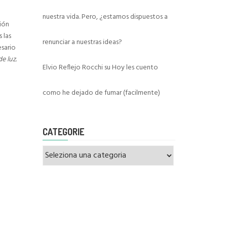
nuestra vida. Pero, ¿estamos dispuestos a
ción
 las
renunciar a nuestras ideas?
esario
de luz.
Elvio Reflejo Rocchi
su
Hoy les cuento
como he dejado de fumar (facilmente)
CATEGORIE
Categorie