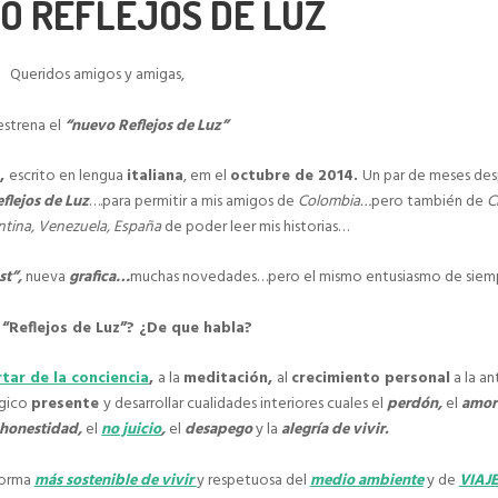
VO REFLEJOS DE LUZ
Queridos amigos y amigas,
estrena el
“nuevo Reflejos de Luz”
e
,
escrito en lengua
italiana
, em el
octubre de 2014.
Un par de meses de
flejos de Luz
….para permitir a mis amigos de
Colombia…
pero también de
C
ntina, Venezuela, España
de poder leer mis historias…
st”,
nueva
grafica…
muchas novedades…pero el mismo entusiasmo de siemp
 “Reflejos de Luz”? ¿De que habla?
tar de la conciencia
,
a la
meditación,
al
crecimiento personal
a la an
mágico
presente
y desarrollar cualidades interiores cuales el
perdón,
el
amor
honestidad,
el
no juicio
,
el
desapego
y la
alegría de vivir.
forma
más sostenible de vivir
y respetuosa del
medio ambiente
y de
VIAJ