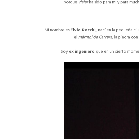
porque
viajar
ha sido para mi y para muc
Mi nombre es
Elvio Rocchi,
nací en la pequeña ci
el
mármol de Carrara,
la piedra con
Soy
ex ingeniero
que en un cierto mom