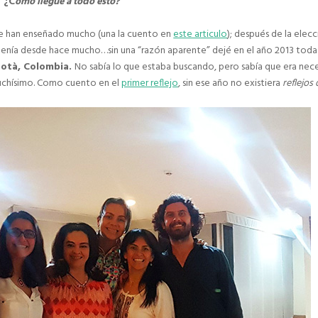
¿C
ómo llegue a todo esto?
me han enseñado mucho (una la cuento en
este articulo
); después de la elec
enía desde hace mucho…sin una “razón aparente” dejé en el año 2013 todas
otà, Colombia.
No sabía lo que estaba buscando, pero sabía que era nec
muchísimo. Como cuento en el
primer reflejo
, sin ese año no existiera
reflejos 