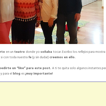
erto
en un
teatro
donde yo
soñaba
tocar. Escribo los
reflejos
para mostra
e
si con toda nuestra
fe
(y sin dudar)
creemos en ello.
pedirte un “like” para este post.
A ti te quita solo algunos instantes pe
i
y para el
blog
es
¡
muy importante!