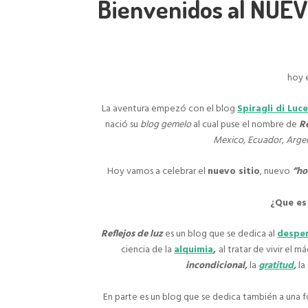
Bienvenidos al NUE
hoy 
La aventura empezó con el blog
Spiragli di Luc
nació su
blog gemelo
al cual puse el nombre de
Re
Mexico, Ecuador, Arge
Hoy vamos a celebrar el
nuevo sitio
, nuevo
“ho
¿Que es
Reflejos de luz
es un blog que se dedica al
desper
ciencia de la
alquimia
,
al tratar de vivir el 
incondicional,
la
gratitud
,
la
En parte es un blog que se dedica también a una 