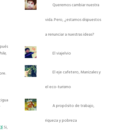
Queremos cambiar nuestra
vida. Pero, ¿estamos dispuestos
a renunciar a nuestras ideas?
spués
El viajelvio
hile,
El eje cafetero, Manizales y
re.
el eco-turismo
tigua
A propósito de trabajo,
riqueza y pobreza
ES
.
Si,