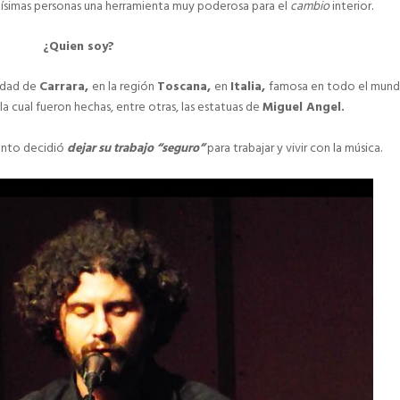
hísimas personas una herramienta muy poderosa para el
cambio
interior.
¿Quien soy?
udad de
Carrara,
en la región
Toscana,
en
Italia,
famosa en todo el mund
 la cual fueron hechas, entre otras, las estatuas de
Miguel Angel.
ento decidió
dejar su trabajo “seguro”
para trabajar y vivir con la música.