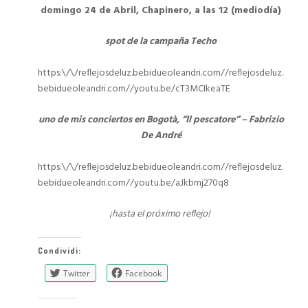
domingo 24 de Abril, Chapinero, a las 12 (mediodía)
spot de la campaña Techo
https:\/\/reflejosdeluz.bebidueoleandri.com//reflejosdeluz.
bebidueoleandri.com//youtu.be/cT3MCIkeaTE
uno de mis conciertos en Bogotà, “Il pescatore” – Fabrizio
De André
https:\/\/reflejosdeluz.bebidueoleandri.com//reflejosdeluz.
bebidueoleandri.com//youtu.be/aJkbmj270q8
¡hasta el próximo reflejo!
Condividi:
Twitter
Facebook