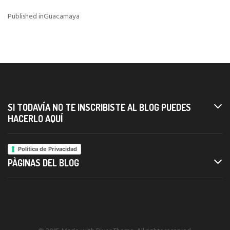
Published in
Guacamaya
Navigazione
articoli
SI TODAVÍA NO TE INSCRIBISTE AL BLOG PUEDES
HACERLO AQUÍ
Política de Privacidad
PÀGINAS DEL BLOG