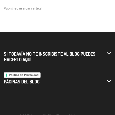
Published in
jardin vertical
Navigazione
articoli
SI TODAVÍA NO TE INSCRIBISTE AL BLOG PUEDES
HACERLO AQUÍ
Política de Privacidad
PÀGINAS DEL BLOG