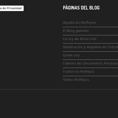
PÀGINAS DEL BLOG
ca de Privacidad
¡Ayuda los Reflejos!
El Blog gemelo
La Ley de Atracción
Meditación y Alquímia en Colom
Quien soy
Talleres de Crecimiento Persona
Todos los Reflejos
Video-Reflejos