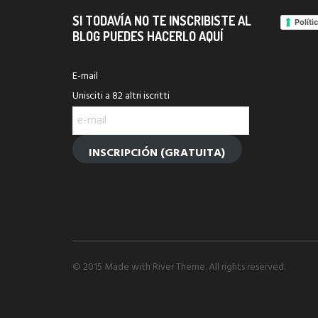
SI TODAVÍA NO TE INSCRIBISTE AL
Políti
BLOG PUEDES HACERLO AQUÍ
E-mail
Unisciti a 82 altri iscritti
e-
mail
INSCRIPCIÓN (GRATUITA)
© 2015 Made with River Theme. All rights reserved.