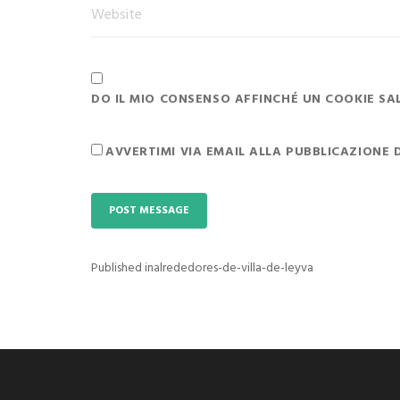
DO IL MIO CONSENSO AFFINCHÉ UN COOKIE SALV
AVVERTIMI VIA EMAIL ALLA PUBBLICAZIONE 
Published in
alrededores-de-villa-de-leyva
Navigazione
articoli