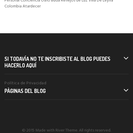
Personal Conciencia Osho Buda Reflejos de Luz Villa De Leyva
articoli
Colombia Atardecer
SI TODAVÍA NO TE INSCRIBISTE AL BLOG PUEDES
HACERLO AQUÍ
Política de Privacidad
PÀGINAS DEL BLOG
© 2015 Made with River Theme. All rights reserved.