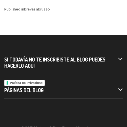
Published in
brevas abruzzo
Navigazione
articoli
SI TODAVÍA NO TE INSCRIBISTE AL BLOG PUEDES
HACERLO AQUÍ
Política de Privacidad
PÀGINAS DEL BLOG