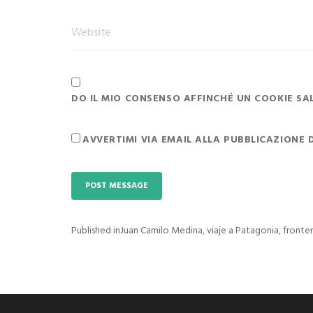
DO IL MIO CONSENSO AFFINCHÉ UN COOKIE SALV
AVVERTIMI VIA EMAIL ALLA PUBBLICAZIONE 
Published in
Juan Camilo Medina, viaje a Patagonia, front
Navigazione
articoli