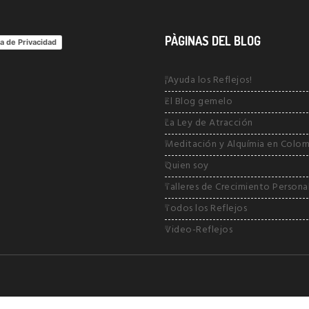
PÀGINAS DEL BLOG
ca de Privacidad
¡Ayuda los Reflejos!
El Blog gemelo
La Ley de Atracción
Meditación y Alquímia en Colom
Quien soy
Talleres de Crecimiento Persona
Todos los Reflejos
Video-Reflejos