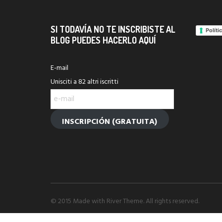
SI TODAVÍA NO TE INSCRIBISTE AL
Políti
BLOG PUEDES HACERLO AQUÍ
E-mail
Unisciti a 82 altri iscritti
e-
mail
INSCRIPCIÓN (GRATUITA)
© 2015 Made with River Theme. All rights reserved.