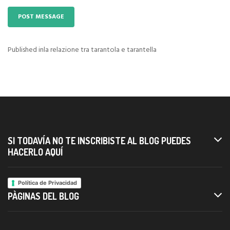
Published in
la relazione tra tarantola e tarantella
Navigazione
articoli
SI TODAVÍA NO TE INSCRIBISTE AL BLOG PUEDES
HACERLO AQUÍ
Política de Privacidad
PÀGINAS DEL BLOG