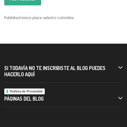
Published in
nice-place-salento-colombia
Navigazione
articoli
SI TODAVÍA NO TE INSCRIBISTE AL BLOG PUEDES
HACERLO AQUÍ
Política de Privacidad
PÀGINAS DEL BLOG