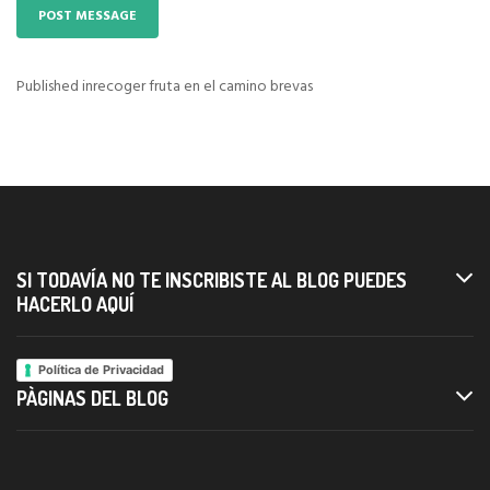
Published in
recoger fruta en el camino brevas
Navigazione
articoli
SI TODAVÍA NO TE INSCRIBISTE AL BLOG PUEDES
HACERLO AQUÍ
Política de Privacidad
PÀGINAS DEL BLOG