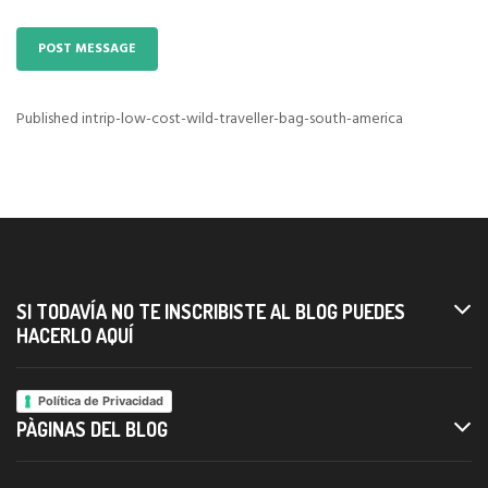
Published in
trip-low-cost-wild-traveller-bag-south-america
Navigazione
articoli
SI TODAVÍA NO TE INSCRIBISTE AL BLOG PUEDES
HACERLO AQUÍ
Política de Privacidad
PÀGINAS DEL BLOG