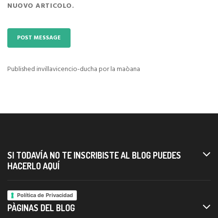
NUOVO ARTICOLO.
Published in
villavicencio-ducha por la maòana
Navigazione
articoli
SI TODAVÍA NO TE INSCRIBISTE AL BLOG PUEDES
HACERLO AQUÍ
Política de Privacidad
PÀGINAS DEL BLOG