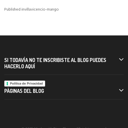
Published in
villavicencio-mango
Navigazione
articoli
SI TODAVÍA NO TE INSCRIBISTE AL BLOG PUEDES
HACERLO AQUÍ
Política de Privacidad
PÀGINAS DEL BLOG