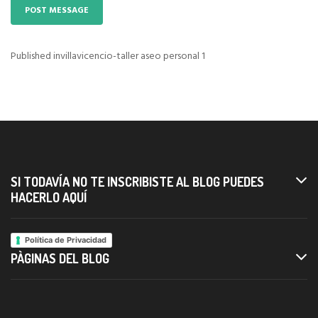
Published in
villavicencio-taller aseo personal 1
Navigazione
articoli
SI TODAVÍA NO TE INSCRIBISTE AL BLOG PUEDES
HACERLO AQUÍ
Política de Privacidad
PÀGINAS DEL BLOG