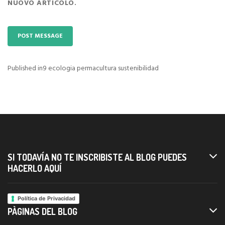
NUOVO ARTICOLO.
Published in
9 ecologia permacultura sustenibilidad
Navigazione
articoli
SI TODAVÍA NO TE INSCRIBISTE AL BLOG PUEDES
HACERLO AQUÍ
Política de Privacidad
PÀGINAS DEL BLOG