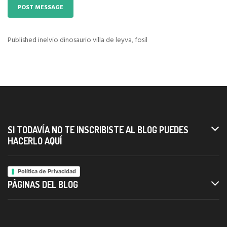
Published in
elvio dinosaurio villa de leyva, fosil
Navigazione
articoli
SI TODAVÍA NO TE INSCRIBISTE AL BLOG PUEDES
HACERLO AQUÍ
Política de Privacidad
PÀGINAS DEL BLOG