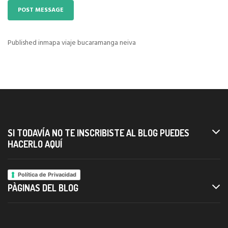
Published in
mapa viaje bucaramanga neiva
Navigazione
articoli
SI TODAVÍA NO TE INSCRIBISTE AL BLOG PUEDES
HACERLO AQUÍ
Política de Privacidad
PÀGINAS DEL BLOG