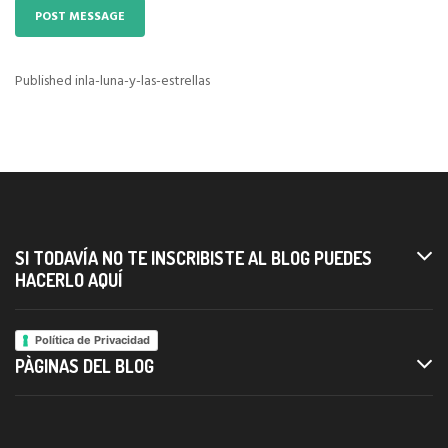
Published in
la-luna-y-las-estrellas
Navigazione
articoli
SI TODAVÍA NO TE INSCRIBISTE AL BLOG PUEDES
HACERLO AQUÍ
Política de Privacidad
PÀGINAS DEL BLOG