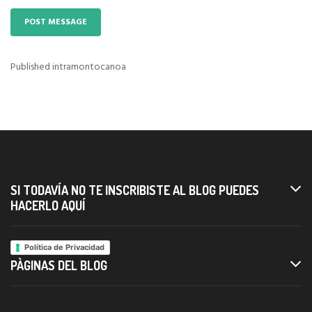
Published in
tramontocanoa
Navigazione
articoli
SI TODAVÍA NO TE INSCRIBISTE AL BLOG PUEDES
HACERLO AQUÍ
Política de Privacidad
PÀGINAS DEL BLOG