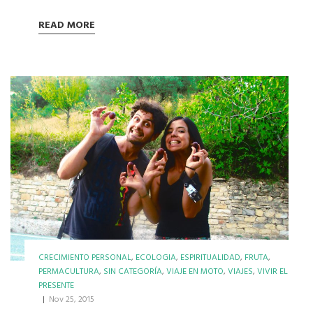
READ MORE
CRECIMIENTO PERSONAL
,
ECOLOGIA
,
ESPIRITUALIDAD
,
FRUTA
,
PERMACULTURA
,
SIN CATEGORÍA
,
VIAJE EN MOTO
,
VIAJES
,
VIVIR EL
PRESENTE
|
Nov 25, 2015